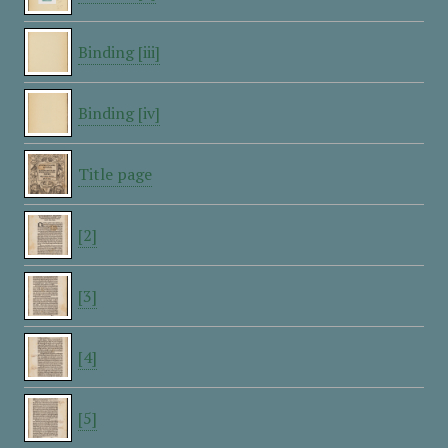
Binding [iii]
Binding [iv]
Title page
[2]
[3]
[4]
[5]