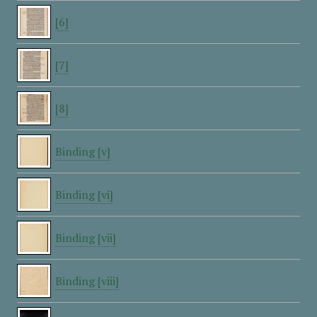
[6]
[7]
[8]
Binding [v]
Binding [vi]
Binding [vii]
Binding [viii]