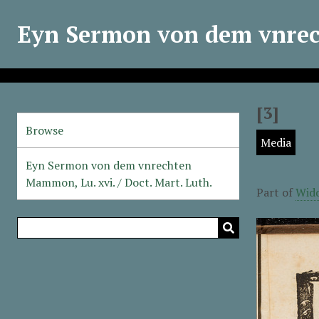
Eyn Sermon von dem vnrech
[3]
Browse
Media
Eyn Sermon von dem vnrechten
Mammon, Lu. xvi. / Doct. Mart. Luth.
Part of
Widd