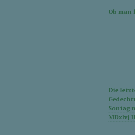
Ob man f
Die letz
Gedechtn
Sontag n
MDxlvj I