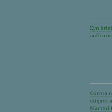
Eyn brie
auffruri
Contra m
aliquot a
Martini L