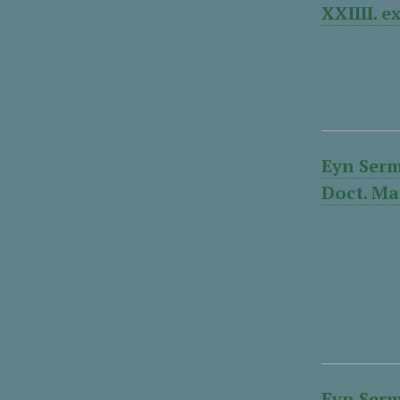
XXIIII. 
Eyn Serm
Doct. Mar
Eyn Serm