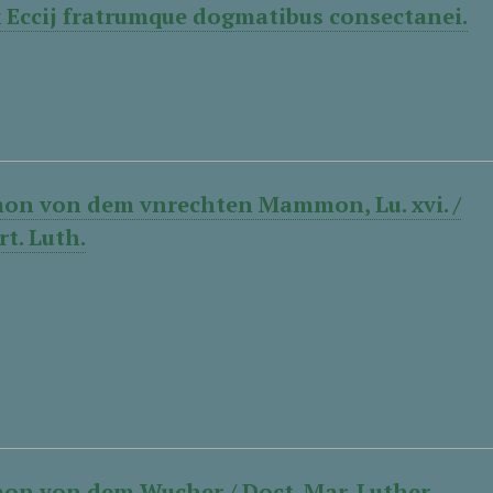
ex Eccij fratrumque dogmatibus consectanei.
on von dem vnrechten Mammon, Lu. xvi. /
t. Luth.
on von dem Wucher / Doct. Mar. Luther