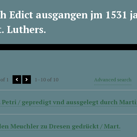
ch Edict ausgangen jm 1531 j
. Luthers.
of 1
1–10 of 10
Advanced search
S. Petri / gepredigt vnd aussgelegt durch Mar
en Meuchler zu Dresen gedrückt / Mart.