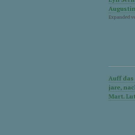
Augustin
Expanded ve
Auff das
jare, nac
Mart. Lu